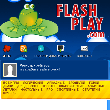
ИГРЫ
RSS
НОВОСТИ
ДОБАВИТЬ ИГРУ
КОНТАКТЫ
Регистрируйтесь
и зарабатывайте очки!
ВСЕ ИГРЫ
ЛОГИЧЕСКИЕ
АРКАДНЫЕ
БРОДИЛКИ
ГОНКИ
ДРАКИ
ДЛЯ ДЕВОЧЕК
КВЕСТЫ
КЛАССИЧЕСКИЕ
АЗАРТНЫЕ
ЛЕТАЛКИ
НАСТОЛЬНЫЕ
RPG
СПОРТИВНЫЕ
СТРАТЕГИИ
ШУТЕРЫ