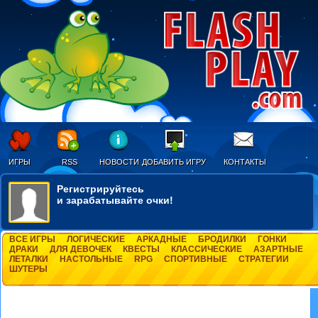
ИГРЫ
RSS
НОВОСТИ
ДОБАВИТЬ ИГРУ
КОНТАКТЫ
Регистрируйтесь
и зарабатывайте очки!
ВСЕ ИГРЫ
ЛОГИЧЕСКИЕ
АРКАДНЫЕ
БРОДИЛКИ
ГОНКИ
ДРАКИ
ДЛЯ ДЕВОЧЕК
КВЕСТЫ
КЛАССИЧЕСКИЕ
АЗАРТНЫЕ
ЛЕТАЛКИ
НАСТОЛЬНЫЕ
RPG
СПОРТИВНЫЕ
СТРАТЕГИИ
ШУТЕРЫ