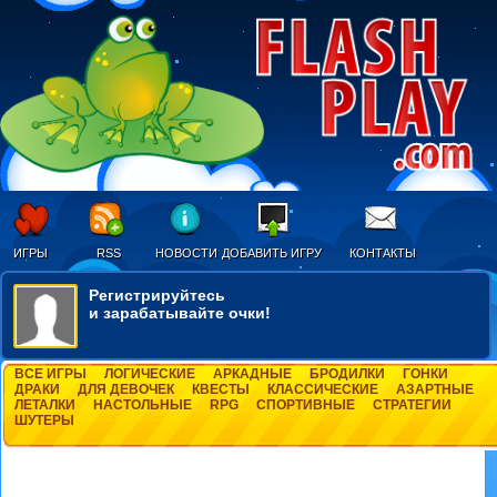
ИГРЫ
RSS
НОВОСТИ
ДОБАВИТЬ ИГРУ
КОНТАКТЫ
Регистрируйтесь
и зарабатывайте очки!
ВСЕ ИГРЫ
ЛОГИЧЕСКИЕ
АРКАДНЫЕ
БРОДИЛКИ
ГОНКИ
ДРАКИ
ДЛЯ ДЕВОЧЕК
КВЕСТЫ
КЛАССИЧЕСКИЕ
АЗАРТНЫЕ
ЛЕТАЛКИ
НАСТОЛЬНЫЕ
RPG
СПОРТИВНЫЕ
СТРАТЕГИИ
ШУТЕРЫ