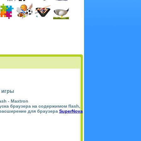
 игры
ash -
Maxtron
пуска браузера на содержимом flash,
 расширение для браузера
SuperNova