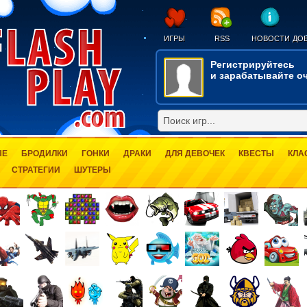
ИГРЫ
RSS
НОВОСТИ
ДОБ
Регистрируйтесь
и зарабатывайте оч
ЫЕ
БРОДИЛКИ
ГОНКИ
ДРАКИ
ДЛЯ ДЕВОЧЕК
КВЕСТЫ
КЛА
СТРАТЕГИИ
ШУТЕРЫ