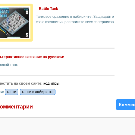
Battle Tank
Танковое сражение в лабиринте. Защищайте
свою крепость и разгромите всех соперников.
ьтернативное название на русском:
оевой танк
естить на своем сайте:
код игры
и:
танки
танки в лабиринте
Коммен
омментарии