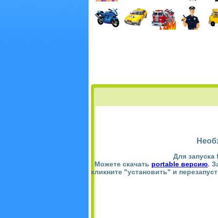
Необ
Для запуска 
Можете скачать
portable версию
. 
кликните "установить" и перезапус