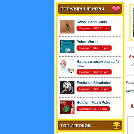
ПОПУЛЯРНЫЕ ИГРЫ
Swords and Souls
Сыграно 380811 раз
Poker World
Сыграно 184007 раз
Ал
Нарисуй покемона за 45
Б
се…
Сыграно 163613 раз
Evolution Simulation
Разм
Сыграно 133296 раз
Метк
Hold'em Flash Poker
К
Сыграно 92747 раз
ТОП ИГРОКОВ