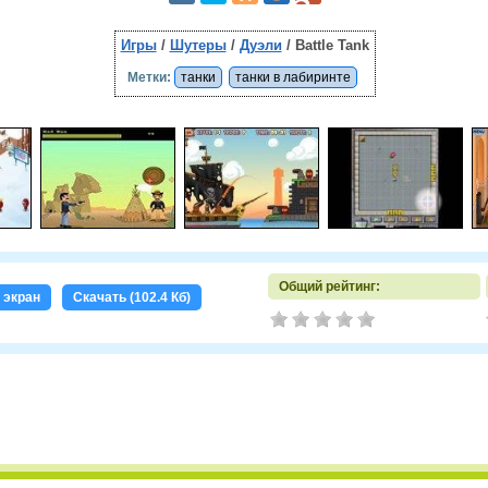
Игры
/
Шутеры
/
Дуэли
/ Battle Tank
Метки:
танки
танки в лабиринте
Общий рейтинг:
 экран
Скачать (102.4 Кб)