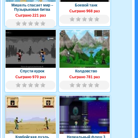
Мишель спасает мир –
Боевой танк
Пузырьковая битва
Сыграно 968 раз
Сыграно 221 раз
Спусти курок
Колдовство
Сыграно 970 раз
Сыграно 781 раз
Ковбойская дуэль
Нереальный флеш 3