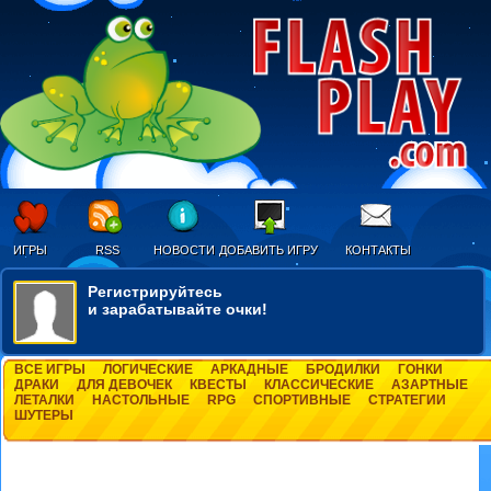
ИГРЫ
RSS
НОВОСТИ
ДОБАВИТЬ ИГРУ
КОНТАКТЫ
Регистрируйтесь
и зарабатывайте очки!
ВСЕ ИГРЫ
ЛОГИЧЕСКИЕ
АРКАДНЫЕ
БРОДИЛКИ
ГОНКИ
ДРАКИ
ДЛЯ ДЕВОЧЕК
КВЕСТЫ
КЛАССИЧЕСКИЕ
АЗАРТНЫЕ
ЛЕТАЛКИ
НАСТОЛЬНЫЕ
RPG
СПОРТИВНЫЕ
СТРАТЕГИИ
ШУТЕРЫ