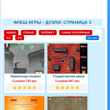
ФЛЕШ ИГРЫ - ДУЭЛИ: СТРАНИЦА 3
НОВЫЕ
СТАРЫЕ
РЕЙТИНГУ
САМЫЕ ПОПУЛЯРНЫЕ
A-Z
Z-A
Шутеры
Пришельцы атакуют
Гладиаторская арена
Сыграно 793 раз
Сыграно 667 раз