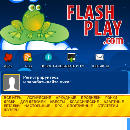
ИГРЫ
RSS
НОВОСТИ
ДОБАВИТЬ ИГРУ
КОНТАКТЫ
Регистрируйтесь
и зарабатывайте очки!
ВСЕ ИГРЫ
ЛОГИЧЕСКИЕ
АРКАДНЫЕ
БРОДИЛКИ
ГОНКИ
ДРАКИ
ДЛЯ ДЕВОЧЕК
КВЕСТЫ
КЛАССИЧЕСКИЕ
АЗАРТНЫЕ
ЛЕТАЛКИ
НАСТОЛЬНЫЕ
RPG
СПОРТИВНЫЕ
СТРАТЕГИИ
ШУТЕРЫ