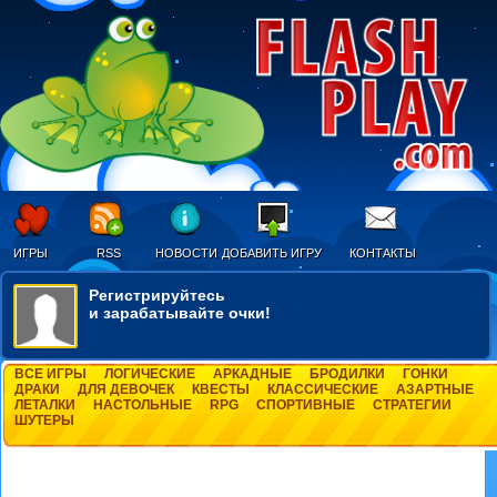
ИГРЫ
RSS
НОВОСТИ
ДОБАВИТЬ ИГРУ
КОНТАКТЫ
Регистрируйтесь
и зарабатывайте очки!
ВСЕ ИГРЫ
ЛОГИЧЕСКИЕ
АРКАДНЫЕ
БРОДИЛКИ
ГОНКИ
ДРАКИ
ДЛЯ ДЕВОЧЕК
КВЕСТЫ
КЛАССИЧЕСКИЕ
АЗАРТНЫЕ
ЛЕТАЛКИ
НАСТОЛЬНЫЕ
RPG
СПОРТИВНЫЕ
СТРАТЕГИИ
ШУТЕРЫ