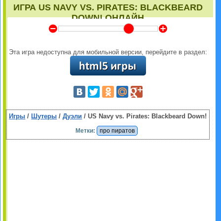
ИГРА US NAVY VS. PIRATES: BLACKBEARD
DOWN! ОНЛАЙН
Y
Z
Эта игра недоступна для мобильной версии, перейдите в раздел:
Игры
/
Шутеры
/
Дуэли
/ US Navy vs. Pirates: Blackbeard Down!
Метки:
про пиратов