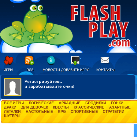
ИГРЫ
RSS
НОВОСТИ
ДОБАВИТЬ ИГРУ
КОНТАКТЫ
Регистрируйтесь
и зарабатывайте очки!
ВСЕ ИГРЫ
ЛОГИЧЕСКИЕ
АРКАДНЫЕ
БРОДИЛКИ
ГОНКИ
ДРАКИ
ДЛЯ ДЕВОЧЕК
КВЕСТЫ
КЛАССИЧЕСКИЕ
АЗАРТНЫЕ
ЛЕТАЛКИ
НАСТОЛЬНЫЕ
RPG
СПОРТИВНЫЕ
СТРАТЕГИИ
ШУТЕРЫ