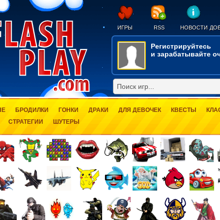
ИГРЫ
RSS
НОВОСТИ
ДОБ
Регистрируйтесь
и зарабатывайте оч
ЫЕ
БРОДИЛКИ
ГОНКИ
ДРАКИ
ДЛЯ ДЕВОЧЕК
КВЕСТЫ
КЛА
СТРАТЕГИИ
ШУТЕРЫ