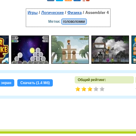
Игры
/
Логические
/
Физика
/ Assembler 4
Метки:
головоломки
Общий рейтинг:
 экран
Скачать (1.4 Мб)