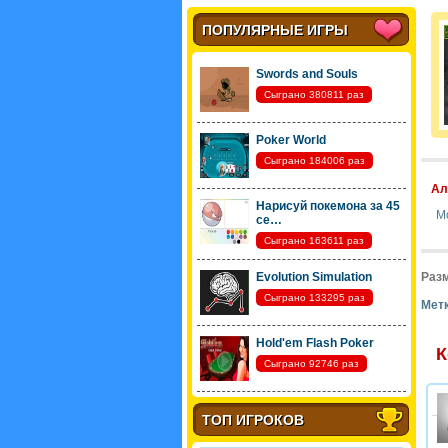
ПОПУЛЯРНЫЕ ИГРЫ
Swords and Souls
Сыграно 380811 раз
Poker World
Сыграно 184006 раз
Ал
Нарисуй покемона за 45
М
се…
Сыграно 163611 раз
Evolution Simulation
Разм
Сыграно 133295 раз
Метк
Hold'em Flash Poker
К
Сыграно 92746 раз
ТОП ИГРОКОВ