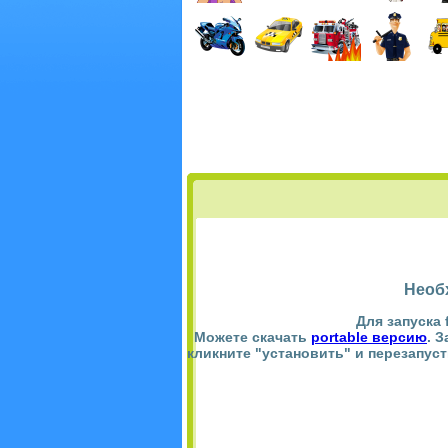
Необ
Для запуска 
Можете скачать
portable версию
. 
кликните "установить" и перезапус