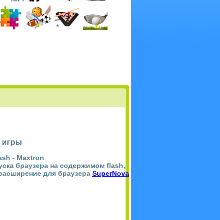
 игры
ash -
Maxtron
пуска браузера на содержимом flash,
 расширение для браузера
SuperNova