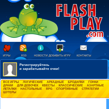
ИГРЫ
RSS
НОВОСТИ
ДОБАВИТЬ ИГРУ
КОНТАКТЫ
Регистрируйтесь
и зарабатывайте очки!
ВСЕ ИГРЫ
ЛОГИЧЕСКИЕ
АРКАДНЫЕ
БРОДИЛКИ
ГОНКИ
ДРАКИ
ДЛЯ ДЕВОЧЕК
КВЕСТЫ
КЛАССИЧЕСКИЕ
АЗАРТНЫЕ
ЛЕТАЛКИ
НАСТОЛЬНЫЕ
RPG
СПОРТИВНЫЕ
СТРАТЕГИИ
ШУТЕРЫ