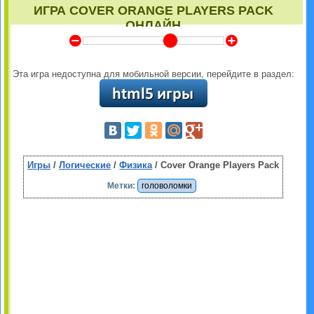
ИГРА COVER ORANGE PLAYERS PACK
ОНЛАЙН
Y
Z
Эта игра недоступна для мобильной версии, перейдите в раздел:
Игры
/
Логические
/
Физика
/ Cover Orange Players Pack
Метки:
головоломки