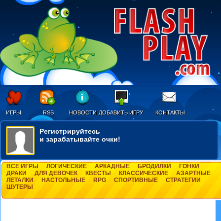
ИГРЫ
RSS
НОВОСТИ
ДОБАВИТЬ ИГРУ
КОНТАКТЫ
Регистрируйтесь
и зарабатывайте очки!
ВСЕ ИГРЫ
ЛОГИЧЕСКИЕ
АРКАДНЫЕ
БРОДИЛКИ
ГОНКИ
ДРАКИ
ДЛЯ ДЕВОЧЕК
КВЕСТЫ
КЛАССИЧЕСКИЕ
АЗАРТНЫЕ
ЛЕТАЛКИ
НАСТОЛЬНЫЕ
RPG
СПОРТИВНЫЕ
СТРАТЕГИИ
ШУТЕРЫ