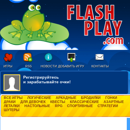
ИГРЫ
RSS
НОВОСТИ
ДОБАВИТЬ ИГРУ
КОНТАКТЫ
Регистрируйтесь
и зарабатывайте очки!
ВСЕ ИГРЫ
ЛОГИЧЕСКИЕ
АРКАДНЫЕ
БРОДИЛКИ
ГОНКИ
ДРАКИ
ДЛЯ ДЕВОЧЕК
КВЕСТЫ
КЛАССИЧЕСКИЕ
АЗАРТНЫЕ
ЛЕТАЛКИ
НАСТОЛЬНЫЕ
RPG
СПОРТИВНЫЕ
СТРАТЕГИИ
ШУТЕРЫ