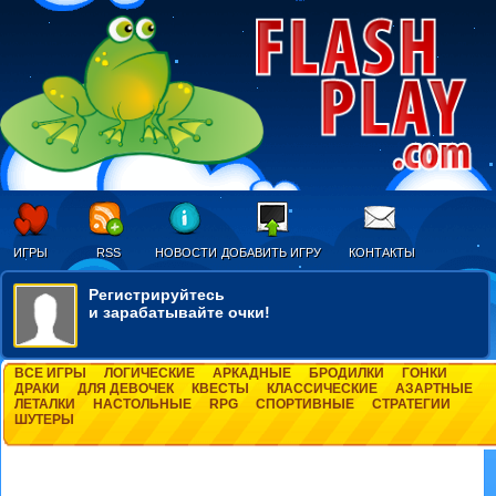
ИГРЫ
RSS
НОВОСТИ
ДОБАВИТЬ ИГРУ
КОНТАКТЫ
Регистрируйтесь
и зарабатывайте очки!
ВСЕ ИГРЫ
ЛОГИЧЕСКИЕ
АРКАДНЫЕ
БРОДИЛКИ
ГОНКИ
ДРАКИ
ДЛЯ ДЕВОЧЕК
КВЕСТЫ
КЛАССИЧЕСКИЕ
АЗАРТНЫЕ
ЛЕТАЛКИ
НАСТОЛЬНЫЕ
RPG
СПОРТИВНЫЕ
СТРАТЕГИИ
ШУТЕРЫ