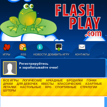
ИГРЫ
RSS
НОВОСТИ
ДОБАВИТЬ ИГРУ
КОНТАКТЫ
Регистрируйтесь
и зарабатывайте очки!
ВСЕ ИГРЫ
ЛОГИЧЕСКИЕ
АРКАДНЫЕ
БРОДИЛКИ
ГОНКИ
ДРАКИ
ДЛЯ ДЕВОЧЕК
КВЕСТЫ
КЛАССИЧЕСКИЕ
АЗАРТНЫЕ
ЛЕТАЛКИ
НАСТОЛЬНЫЕ
RPG
СПОРТИВНЫЕ
СТРАТЕГИИ
ШУТЕРЫ