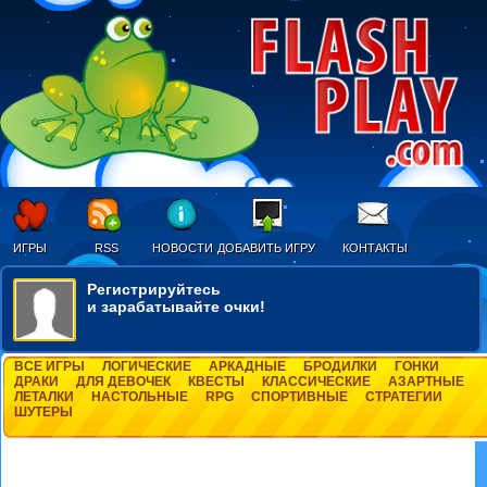
ИГРЫ
RSS
НОВОСТИ
ДОБАВИТЬ ИГРУ
КОНТАКТЫ
Регистрируйтесь
и зарабатывайте очки!
ВСЕ ИГРЫ
ЛОГИЧЕСКИЕ
АРКАДНЫЕ
БРОДИЛКИ
ГОНКИ
ДРАКИ
ДЛЯ ДЕВОЧЕК
КВЕСТЫ
КЛАССИЧЕСКИЕ
АЗАРТНЫЕ
ЛЕТАЛКИ
НАСТОЛЬНЫЕ
RPG
СПОРТИВНЫЕ
СТРАТЕГИИ
ШУТЕРЫ