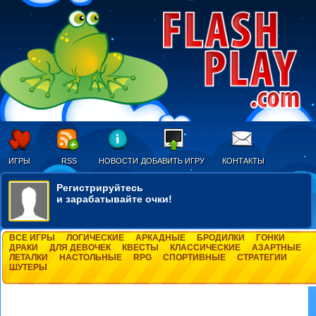
ИГРЫ
RSS
НОВОСТИ
ДОБАВИТЬ ИГРУ
КОНТАКТЫ
Регистрируйтесь
и зарабатывайте очки!
ВСЕ ИГРЫ
ЛОГИЧЕСКИЕ
АРКАДНЫЕ
БРОДИЛКИ
ГОНКИ
ДРАКИ
ДЛЯ ДЕВОЧЕК
КВЕСТЫ
КЛАССИЧЕСКИЕ
АЗАРТНЫЕ
ЛЕТАЛКИ
НАСТОЛЬНЫЕ
RPG
СПОРТИВНЫЕ
СТРАТЕГИИ
ШУТЕРЫ