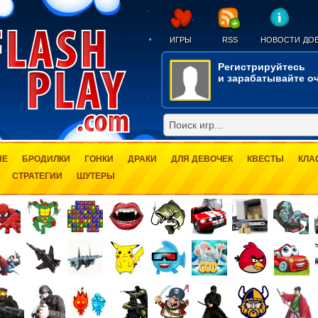
ИГРЫ
RSS
НОВОСТИ
ДОБ
Регистрируйтесь
и зарабатывайте оч
ЫЕ
БРОДИЛКИ
ГОНКИ
ДРАКИ
ДЛЯ ДЕВОЧЕК
КВЕСТЫ
КЛА
СТРАТЕГИИ
ШУТЕРЫ