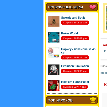
ПОПУЛЯРНЫЕ ИГРЫ
Swords and Souls
Сыграно 380811 раз
Poker World
Сыграно 184007 раз
Ал
Нарисуй покемона за 45
К
се…
Сыграно 163611 раз
Evolution Simulation
Разм
Сыграно 133295 раз
Метк
Hold'em Flash Poker
К
Сыграно 92747 раз
ТОП ИГРОКОВ