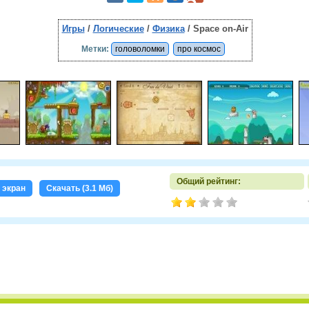
Игры
/
Логические
/
Физика
/ Space on-Air
Метки:
головоломки
про космос
Общий рейтинг:
 экран
Скачать (3.1 Мб)