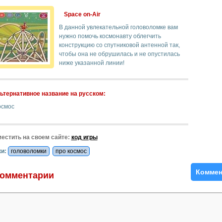
Space on-Air
В данной увлекательной головоломке вам
нужно помочь космонавту облегчить
конструкцию со спутниковой антенной так,
чтобы она не обрушилась и не опустилась
ниже указанной линии!
ьтернативное название на русском:
осмос
естить на своем сайте:
код игры
и:
головоломки
про космос
Коммен
омментарии