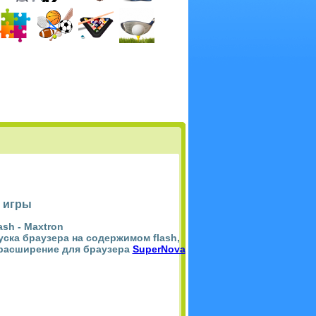
 игры
ash -
Maxtron
пуска браузера на содержимом flash,
 расширение для браузера
SuperNova