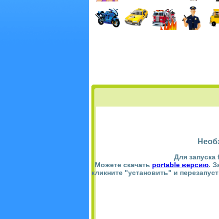
Необ
Для запуска 
Можете скачать
portable версию
. 
кликните "установить" и перезапус