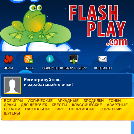
ИГРЫ
RSS
НОВОСТИ
ДОБАВИТЬ ИГРУ
КОНТАКТЫ
Регистрируйтесь
и зарабатывайте очки!
ВСЕ ИГРЫ
ЛОГИЧЕСКИЕ
АРКАДНЫЕ
БРОДИЛКИ
ГОНКИ
ДРАКИ
ДЛЯ ДЕВОЧЕК
КВЕСТЫ
КЛАССИЧЕСКИЕ
АЗАРТНЫЕ
ЛЕТАЛКИ
НАСТОЛЬНЫЕ
RPG
СПОРТИВНЫЕ
СТРАТЕГИИ
ШУТЕРЫ