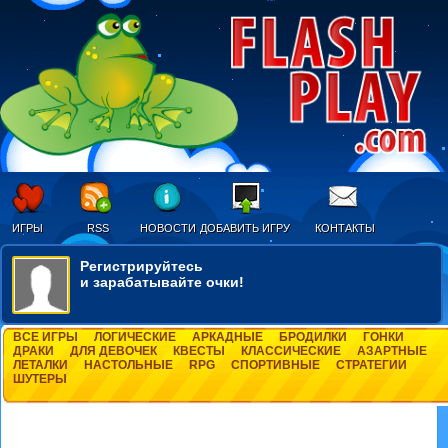
ИГРЫ
RSS
НОВОСТИ
ДОБАВИТЬ ИГРУ
КОНТАКТЫ
Регистрируйтесь
и зарабатывайте очки!
ВСЕ ИГРЫ
ЛОГИЧЕСКИЕ
АРКАДНЫЕ
БРОДИЛКИ
ГОНКИ
ДРАКИ
ДЛЯ ДЕВОЧЕК
КВЕСТЫ
КЛАССИЧЕСКИЕ
АЗАРТНЫЕ
ЛЕТАЛКИ
НАСТОЛЬНЫЕ
RPG
СПОРТИВНЫЕ
СТРАТЕГИИ
ШУТЕРЫ