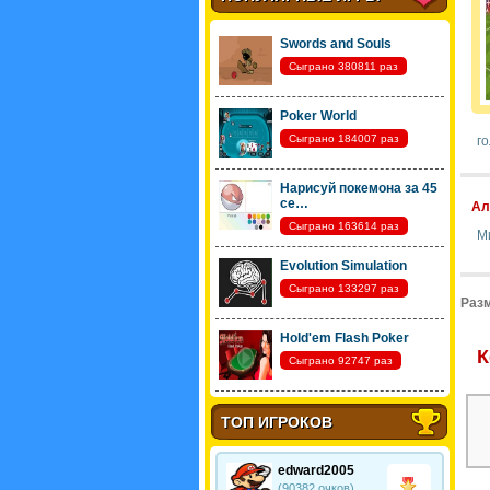
Swords and Souls
Сыграно 380811 раз
Poker World
Сыграно 184007 раз
го
Нарисуй покемона за 45
се…
Ал
Сыграно 163614 раз
М
Evolution Simulation
Сыграно 133297 раз
Разм
Hold'em Flash Poker
К
Сыграно 92747 раз
ТОП ИГРОКОВ
edward2005
(90382 очков)