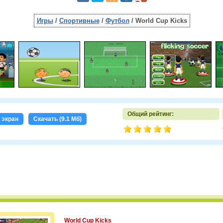
Игры
/
Спортивные
/
Футбол
/ World Cup Kiсks
Общий рейтинг:
 экран
Скачать (9.1 Мб)
World Cup Kiсks