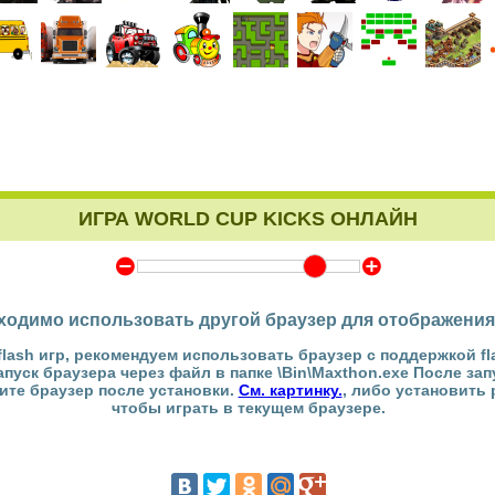
ИГРА WORLD CUP KIСKS ОНЛАЙН
Y
Z
ходимо использовать другой браузер для отображения
flash игр, рекомендуем использовать браузер с поддержкой fl
Запуск браузера через файл в папке \Bin\Maxthon.exe После за
тите браузер после установки.
См. картинку.
, либо установить
чтобы играть в текущем браузере.