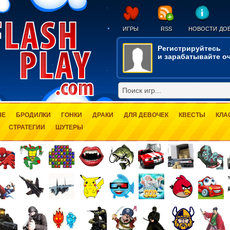
ИГРЫ
RSS
НОВОСТИ
ДОБ
Регистрируйтесь
и зарабатывайте оч
ЫЕ
БРОДИЛКИ
ГОНКИ
ДРАКИ
ДЛЯ ДЕВОЧЕК
КВЕСТЫ
КЛА
СТРАТЕГИИ
ШУТЕРЫ