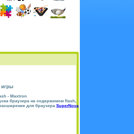
 игры
ash -
Maxtron
пуска браузера на содержимом flash,
 расширение для браузера
SuperNova