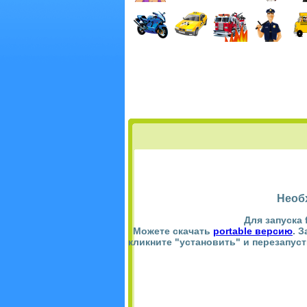
Необ
Для запуска 
Можете скачать
portable версию
. 
кликните "установить" и перезапус