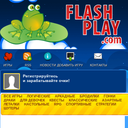
ИГРЫ
RSS
НОВОСТИ
ДОБАВИТЬ ИГРУ
КОНТАКТЫ
Регистрируйтесь
и зарабатывайте очки!
ВСЕ ИГРЫ
ЛОГИЧЕСКИЕ
АРКАДНЫЕ
БРОДИЛКИ
ГОНКИ
ДРАКИ
ДЛЯ ДЕВОЧЕК
КВЕСТЫ
КЛАССИЧЕСКИЕ
АЗАРТНЫЕ
ЛЕТАЛКИ
НАСТОЛЬНЫЕ
RPG
СПОРТИВНЫЕ
СТРАТЕГИИ
ШУТЕРЫ