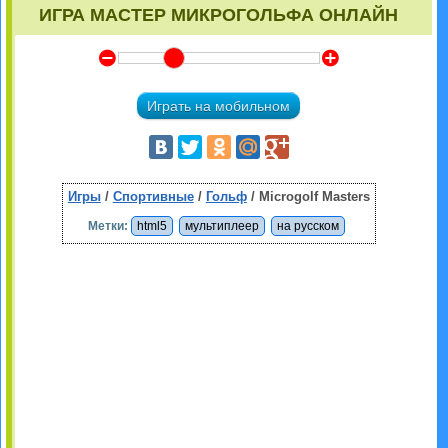
ИГРА МАСТЕР МИКРОГОЛЬФА ОНЛАЙН
Y
Z
Играть на мобильном
Игры
/
Спортивные
/
Гольф
/ Microgolf Masters
Метки:
html5
мультиплеер
на русском