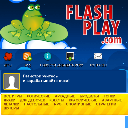
ИГРЫ
RSS
НОВОСТИ
ДОБАВИТЬ ИГРУ
КОНТАКТЫ
Регистрируйтесь
и зарабатывайте очки!
ВСЕ ИГРЫ
ЛОГИЧЕСКИЕ
АРКАДНЫЕ
БРОДИЛКИ
ГОНКИ
ДРАКИ
ДЛЯ ДЕВОЧЕК
КВЕСТЫ
КЛАССИЧЕСКИЕ
АЗАРТНЫЕ
ЛЕТАЛКИ
НАСТОЛЬНЫЕ
RPG
СПОРТИВНЫЕ
СТРАТЕГИИ
ШУТЕРЫ