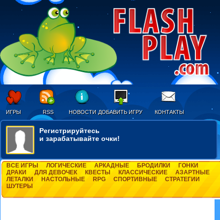
ИГРЫ
RSS
НОВОСТИ
ДОБАВИТЬ ИГРУ
КОНТАКТЫ
Регистрируйтесь
и зарабатывайте очки!
ВСЕ ИГРЫ
ЛОГИЧЕСКИЕ
АРКАДНЫЕ
БРОДИЛКИ
ГОНКИ
ДРАКИ
ДЛЯ ДЕВОЧЕК
КВЕСТЫ
КЛАССИЧЕСКИЕ
АЗАРТНЫЕ
ЛЕТАЛКИ
НАСТОЛЬНЫЕ
RPG
СПОРТИВНЫЕ
СТРАТЕГИИ
ШУТЕРЫ