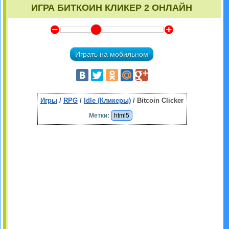
ИГРА БИТКОИН КЛИКЕР 2 ОНЛАЙН
Y
Z
Играть на мобильном
Игры
/
RPG
/
Idle (Кликеры)
/ Bitcoin Clicker
Метки:
html5