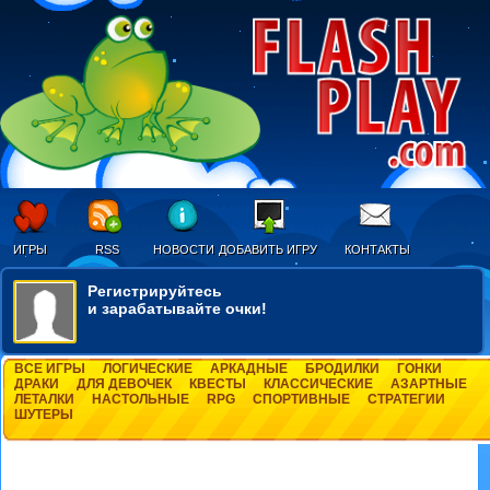
ИГРЫ
RSS
НОВОСТИ
ДОБАВИТЬ ИГРУ
КОНТАКТЫ
Регистрируйтесь
и зарабатывайте очки!
ВСЕ ИГРЫ
ЛОГИЧЕСКИЕ
АРКАДНЫЕ
БРОДИЛКИ
ГОНКИ
ДРАКИ
ДЛЯ ДЕВОЧЕК
КВЕСТЫ
КЛАССИЧЕСКИЕ
АЗАРТНЫЕ
ЛЕТАЛКИ
НАСТОЛЬНЫЕ
RPG
СПОРТИВНЫЕ
СТРАТЕГИИ
ШУТЕРЫ