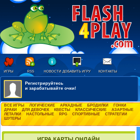
ИГРЫ
RSS
НОВОСТИ
ДОБАВИТЬ ИГРУ
КОНТАКТЫ
Регистрируйтесь
и зарабатывайте очки!
ВСЕ ИГРЫ
ЛОГИЧЕСКИЕ
АРКАДНЫЕ
БРОДИЛКИ
ГОНКИ
ДРАКИ
ДЛЯ ДЕВОЧЕК
КВЕСТЫ
КЛАССИЧЕСКИЕ
АЗАРТНЫЕ
ЛЕТАЛКИ
НАСТОЛЬНЫЕ
RPG
СПОРТИВНЫЕ
СТРАТЕГИИ
ШУТЕРЫ
ИГРА КАРТЫ ОНЛАЙН