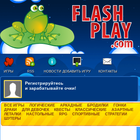
ИГРЫ
RSS
НОВОСТИ
ДОБАВИТЬ ИГРУ
КОНТАКТЫ
Регистрируйтесь
и зарабатывайте очки!
ВСЕ ИГРЫ
ЛОГИЧЕСКИЕ
АРКАДНЫЕ
БРОДИЛКИ
ГОНКИ
ДРАКИ
ДЛЯ ДЕВОЧЕК
КВЕСТЫ
КЛАССИЧЕСКИЕ
АЗАРТНЫЕ
ЛЕТАЛКИ
НАСТОЛЬНЫЕ
RPG
СПОРТИВНЫЕ
СТРАТЕГИИ
ШУТЕРЫ