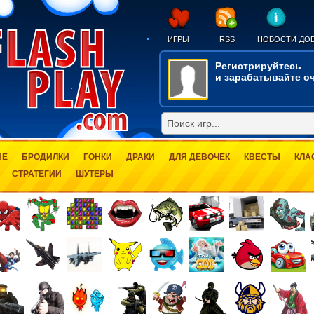
ИГРЫ
RSS
НОВОСТИ
ДОБ
Регистрируйтесь
и зарабатывайте оч
ЫЕ
БРОДИЛКИ
ГОНКИ
ДРАКИ
ДЛЯ ДЕВОЧЕК
КВЕСТЫ
КЛА
СТРАТЕГИИ
ШУТЕРЫ