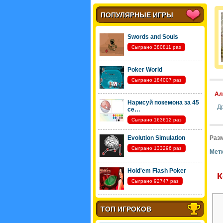
ПОПУЛЯРНЫЕ ИГРЫ
Swords and Souls
Сыграно 380811 раз
Poker World
Сыграно 184007 раз
Ал
Нарисуй покемона за 45
Д
се…
Сыграно 163612 раз
Evolution Simulation
Разм
Сыграно 133296 раз
Метк
Hold'em Flash Poker
К
Сыграно 92747 раз
ТОП ИГРОКОВ