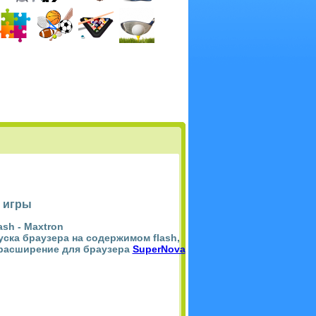
 игры
ash -
Maxtron
пуска браузера на содержимом flash,
 расширение для браузера
SuperNova