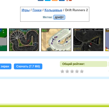
Игры
/
Гонки
/
Кольцевые
/ Drift Runners 2
Метки:
дрифт
Общий рейтинг:
 экран
Скачать (7.7 Мб)