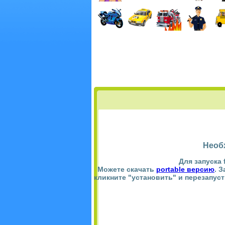
Необ
Для запуска 
Можете скачать
portable версию
. 
кликните "установить" и перезапус