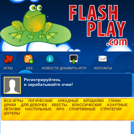
ИГРЫ
RSS
НОВОСТИ
ДОБАВИТЬ ИГРУ
КОНТАКТЫ
Регистрируйтесь
и зарабатывайте очки!
ВСЕ ИГРЫ
ЛОГИЧЕСКИЕ
АРКАДНЫЕ
БРОДИЛКИ
ГОНКИ
ДРАКИ
ДЛЯ ДЕВОЧЕК
КВЕСТЫ
КЛАССИЧЕСКИЕ
АЗАРТНЫЕ
ЛЕТАЛКИ
НАСТОЛЬНЫЕ
RPG
СПОРТИВНЫЕ
СТРАТЕГИИ
ШУТЕРЫ