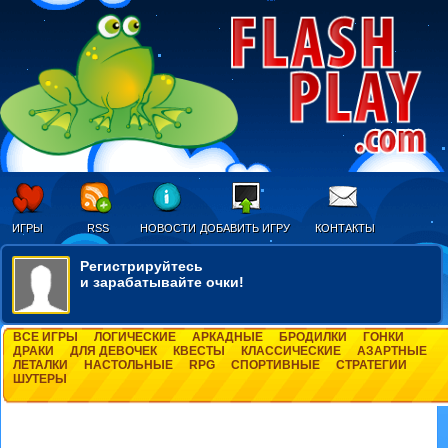
ИГРЫ
RSS
НОВОСТИ
ДОБАВИТЬ ИГРУ
КОНТАКТЫ
Регистрируйтесь
и зарабатывайте очки!
ВСЕ ИГРЫ
ЛОГИЧЕСКИЕ
АРКАДНЫЕ
БРОДИЛКИ
ГОНКИ
ДРАКИ
ДЛЯ ДЕВОЧЕК
КВЕСТЫ
КЛАССИЧЕСКИЕ
АЗАРТНЫЕ
ЛЕТАЛКИ
НАСТОЛЬНЫЕ
RPG
СПОРТИВНЫЕ
СТРАТЕГИИ
ШУТЕРЫ