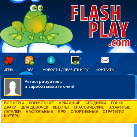
ИГРЫ
RSS
НОВОСТИ
ДОБАВИТЬ ИГРУ
КОНТАКТЫ
Регистрируйтесь
и зарабатывайте очки!
ВСЕ ИГРЫ
ЛОГИЧЕСКИЕ
АРКАДНЫЕ
БРОДИЛКИ
ГОНКИ
ДРАКИ
ДЛЯ ДЕВОЧЕК
КВЕСТЫ
КЛАССИЧЕСКИЕ
АЗАРТНЫЕ
ЛЕТАЛКИ
НАСТОЛЬНЫЕ
RPG
СПОРТИВНЫЕ
СТРАТЕГИИ
ШУТЕРЫ