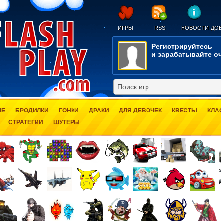
ИГРЫ
RSS
НОВОСТИ
ДОБ
Регистрируйтесь
и зарабатывайте оч
ЫЕ
БРОДИЛКИ
ГОНКИ
ДРАКИ
ДЛЯ ДЕВОЧЕК
КВЕСТЫ
КЛА
СТРАТЕГИИ
ШУТЕРЫ