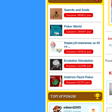
Swords and Souls
Сыграно 380811 раз
Poker World
Сыграно 184007 раз
Ал
Нарисуй покемона за 45
А
се…
Сыграно 163612 раз
Evolution Simulation
Разм
Сыграно 133296 раз
К
Hold'em Flash Poker
Сыграно 92747 раз
ТОП ИГРОКОВ
edward2005
(90382 очков)