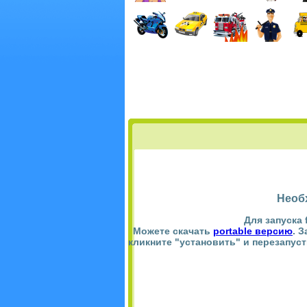
Необ
Для запуска 
Можете скачать
portable версию
. 
кликните "установить" и перезапус