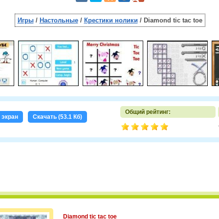
Игры
/
Настольные
/
Крестики нолики
/ Diamond tic tac toe
Общий рейтинг:
 экран
Скачать (53.1 Кб)
Diamond tic tac toe