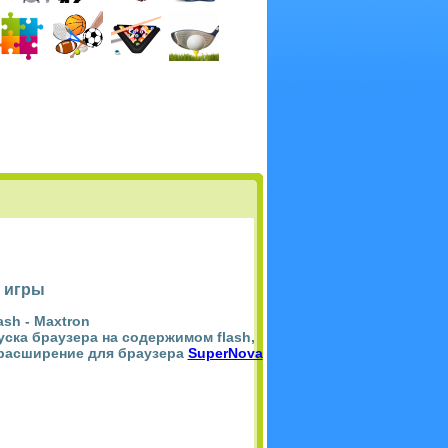
 игры
ash -
Maxtron
пуска браузера на содержимом flash,
 расширение для браузера
SuperNova