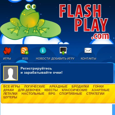
ИГРЫ
RSS
НОВОСТИ
ДОБАВИТЬ ИГРУ
КОНТАКТЫ
Регистрируйтесь
и зарабатывайте очки!
ВСЕ ИГРЫ
ЛОГИЧЕСКИЕ
АРКАДНЫЕ
БРОДИЛКИ
ГОНКИ
ДРАКИ
ДЛЯ ДЕВОЧЕК
КВЕСТЫ
КЛАССИЧЕСКИЕ
АЗАРТНЫЕ
ЛЕТАЛКИ
НАСТОЛЬНЫЕ
RPG
СПОРТИВНЫЕ
СТРАТЕГИИ
ШУТЕРЫ