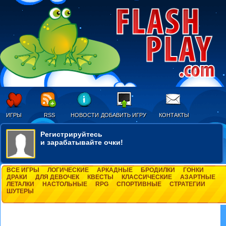
ИГРЫ
RSS
НОВОСТИ
ДОБАВИТЬ ИГРУ
КОНТАКТЫ
Регистрируйтесь
и зарабатывайте очки!
ВСЕ ИГРЫ
ЛОГИЧЕСКИЕ
АРКАДНЫЕ
БРОДИЛКИ
ГОНКИ
ДРАКИ
ДЛЯ ДЕВОЧЕК
КВЕСТЫ
КЛАССИЧЕСКИЕ
АЗАРТНЫЕ
ЛЕТАЛКИ
НАСТОЛЬНЫЕ
RPG
СПОРТИВНЫЕ
СТРАТЕГИИ
ШУТЕРЫ