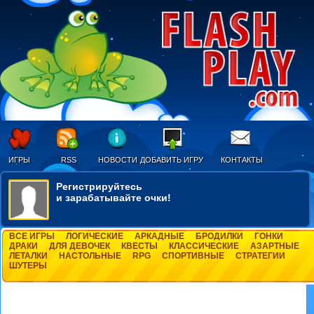
ИГРЫ
RSS
НОВОСТИ
ДОБАВИТЬ ИГРУ
КОНТАКТЫ
Регистрируйтесь
и зарабатывайте очки!
ВСЕ ИГРЫ
ЛОГИЧЕСКИЕ
АРКАДНЫЕ
БРОДИЛКИ
ГОНКИ
ДРАКИ
ДЛЯ ДЕВОЧЕК
КВЕСТЫ
КЛАССИЧЕСКИЕ
АЗАРТНЫЕ
ЛЕТАЛКИ
НАСТОЛЬНЫЕ
RPG
СПОРТИВНЫЕ
СТРАТЕГИИ
ШУТЕРЫ