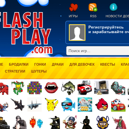
ИГРЫ
RSS
НОВОСТИ
ДОБ
Регистрируйтесь
и зарабатывайте оч
ЫЕ
БРОДИЛКИ
ГОНКИ
ДРАКИ
ДЛЯ ДЕВОЧЕК
КВЕСТЫ
КЛА
СТРАТЕГИИ
ШУТЕРЫ