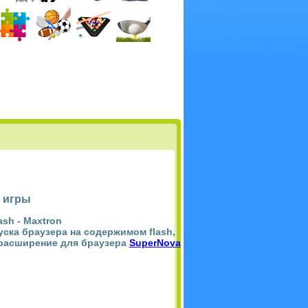
 игры
ash -
Maxtron
пуска браузера на содержимом flash,
 расширение для браузера
SuperNova