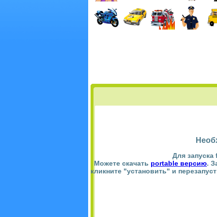
Необ
Для запуска 
Можете скачать
portable версию
. 
кликните "установить" и перезапус