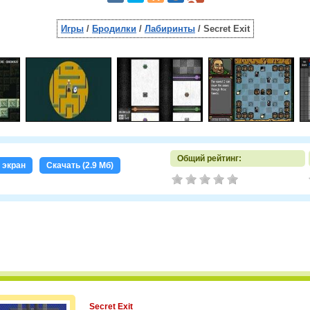
Игры
/
Бродилки
/
Лабиринты
/ Secret Exit
Общий рейтинг:
 экран
Скачать (2.9 Мб)
Secret Exit