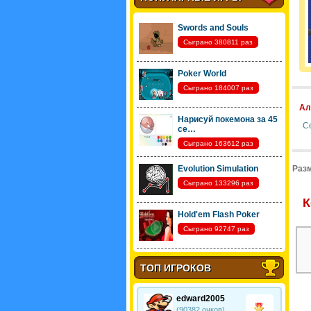
Swords and Souls
Сыграно 380811 раз
Poker World
Сыграно 184007 раз
Ал
Нарисуй покемона за 45
С
се…
Сыграно 163612 раз
Evolution Simulation
Разм
Сыграно 133296 раз
К
Hold'em Flash Poker
Сыграно 92747 раз
ТОП ИГРОКОВ
edward2005
(90382 очков)