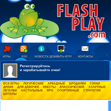
ИГРЫ
RSS
НОВОСТИ
ДОБАВИТЬ ИГРУ
КОНТАКТЫ
Регистрируйтесь
и зарабатывайте очки!
ВСЕ ИГРЫ
ЛОГИЧЕСКИЕ
АРКАДНЫЕ
БРОДИЛКИ
ГОНКИ
ДРАКИ
ДЛЯ ДЕВОЧЕК
КВЕСТЫ
КЛАССИЧЕСКИЕ
АЗАРТНЫЕ
ЛЕТАЛКИ
НАСТОЛЬНЫЕ
RPG
СПОРТИВНЫЕ
СТРАТЕГИИ
ШУТЕРЫ