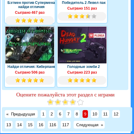
Бэтмен против Супермена
Победитель 2 Левел пак
найди отличия
Сыграно 151 раз
Сыграно 467 раз
Найди отличия: Киберпанк
Голодные зомби 2
Сыграно 506 раз
Сыграно 223 раз
Оцените пожалуйста этот раздел с играми
«
1
2
6
7
8
9
10
11
12
Предыдущая
13
14
15
16
116
117
»
Следующая