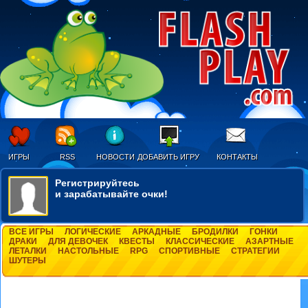
ИГРЫ
RSS
НОВОСТИ
ДОБАВИТЬ ИГРУ
КОНТАКТЫ
Регистрируйтесь
и зарабатывайте очки!
ВСЕ ИГРЫ
ЛОГИЧЕСКИЕ
АРКАДНЫЕ
БРОДИЛКИ
ГОНКИ
ДРАКИ
ДЛЯ ДЕВОЧЕК
КВЕСТЫ
КЛАССИЧЕСКИЕ
АЗАРТНЫЕ
ЛЕТАЛКИ
НАСТОЛЬНЫЕ
RPG
СПОРТИВНЫЕ
СТРАТЕГИИ
ШУТЕРЫ