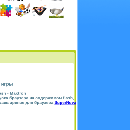
 игры
ash -
Maxtron
пуска браузера на содержимом flash,
 расширение для браузера
SuperNova