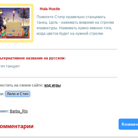
Hula Hustle
Помогите Стичу правильно станцевать
танец. Цель - нажимать вовремя на стрелки
клавиатуры. Нажимать нужно именно тога,
когда цветок будет на нужной стрелке.
ьтернативное название на русском:
тич танцует
естить на своем сайте:
код игры
и:
Лило и Стич
авил:
Barba_Ris
Коммен
омментарии