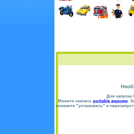
Необ
Для запуска 
Можете скачать
portable версию
. 
кликните "установить" и перезапус