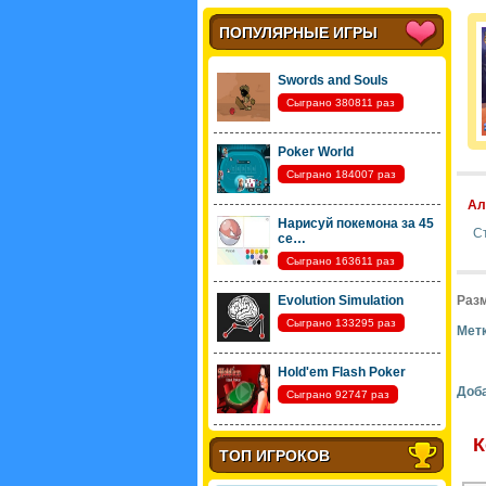
ПОПУЛЯРНЫЕ ИГРЫ
Swords and Souls
Сыграно 380811 раз
Poker World
Сыграно 184007 раз
Ал
Нарисуй покемона за 45
С
се…
Сыграно 163611 раз
Evolution Simulation
Разм
Сыграно 133295 раз
Метк
Hold'em Flash Poker
Доб
Сыграно 92747 раз
К
ТОП ИГРОКОВ