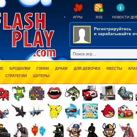
ИГРЫ
RSS
НОВОСТИ
ДОБ
Регистрируйтесь
и зарабатывайте оч
ЫЕ
БРОДИЛКИ
ГОНКИ
ДРАКИ
ДЛЯ ДЕВОЧЕК
КВЕСТЫ
КЛА
СТРАТЕГИИ
ШУТЕРЫ