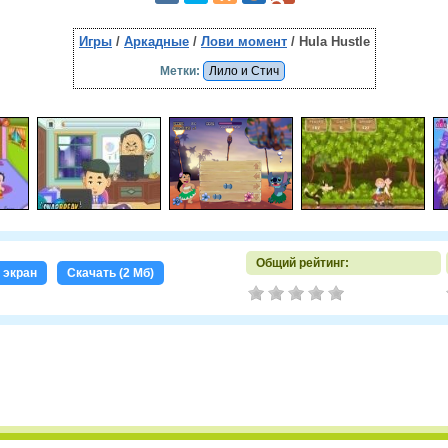
Игры
/
Аркадные
/
Лови момент
/ Hula Hustle
Метки:
Лило и Стич
Общий рейтинг:
 экран
Скачать (2 Мб)