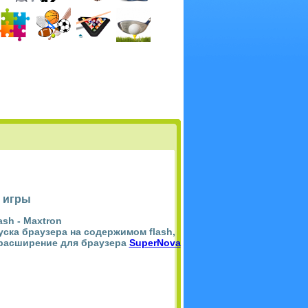
 игры
ash -
Maxtron
пуска браузера на содержимом flash,
 расширение для браузера
SuperNova