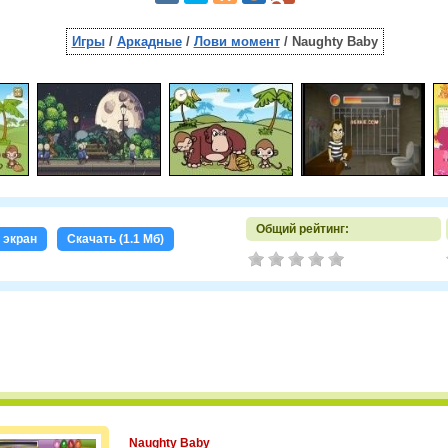
Игры
/
Аркадные
/
Лови момент
/ Naughty Baby
Общий рейтинг:
 экран
Скачать (1.1 Мб)
Naughty Baby