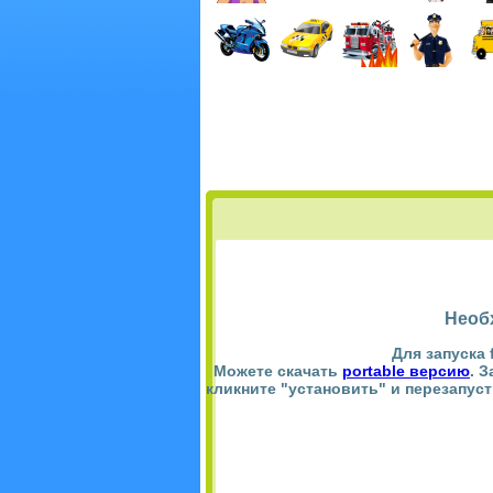
Необ
Для запуска 
Можете скачать
portable версию
. 
кликните "установить" и перезапус