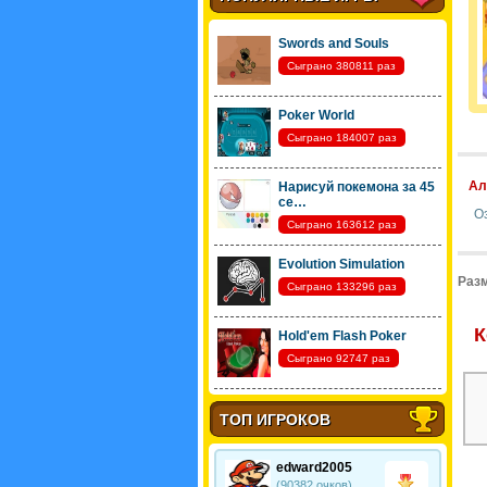
Swords and Souls
Сыграно 380811 раз
Poker World
Сыграно 184007 раз
Ал
Нарисуй покемона за 45
се…
О
Сыграно 163612 раз
Evolution Simulation
Разм
Сыграно 133296 раз
К
Hold'em Flash Poker
Сыграно 92747 раз
ТОП ИГРОКОВ
edward2005
(90382 очков)