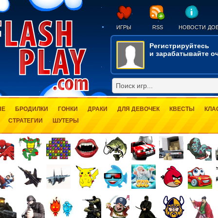
ИГРЫ
RSS
НОВОСТИ
ДОБ
Регистрируйтесь
и зарабатывайте оч
ЫЕ
БРОДИЛКИ
ГОНКИ
ДРАКИ
ДЛЯ ДЕВОЧЕК
КВЕСТЫ
КЛА
СТРАТЕГИИ
ШУТЕРЫ