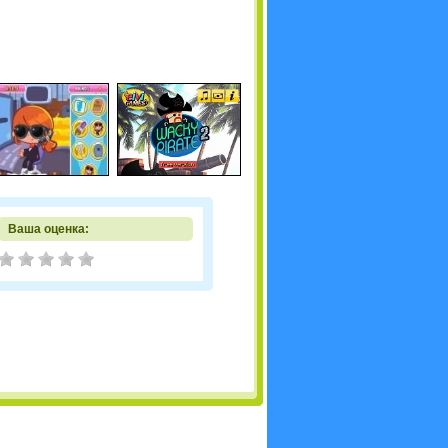
Ваша оценка: