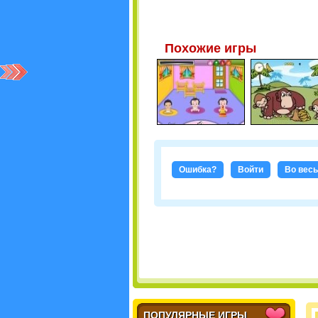
Похожие игры
Ошибка?
Войти
Во весь
ПОПУЛЯРНЫЕ ИГРЫ