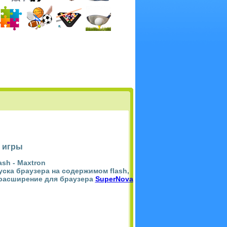
 игры
ash -
Maxtron
пуска браузера на содержимом flash,
 расширение для браузера
SuperNova