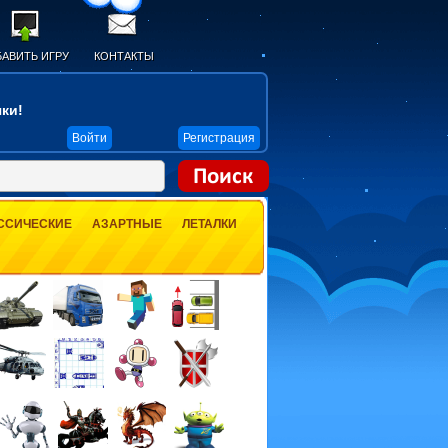
АВИТЬ ИГРУ
КОНТАКТЫ
ки!
Войти
Регистрация
ССИЧЕСКИЕ
АЗАРТНЫЕ
ЛЕТАЛКИ