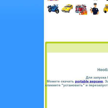
Необ
Для запуска 
Можете скачать
portable версию
. 
кликните "установить" и перезапус