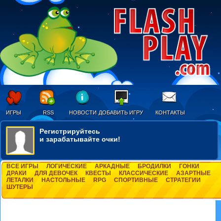
ИГРЫ
RSS
НОВОСТИ
ДОБАВИТЬ ИГРУ
КОНТАКТЫ
Регистрируйтесь
и зарабатывайте очки!
ВСЕ ИГРЫ
ЛОГИЧЕСКИЕ
АРКАДНЫЕ
БРОДИЛКИ
ГОНКИ
ДРАКИ
ДЛЯ ДЕВОЧЕК
КВЕСТЫ
КЛАССИЧЕСКИЕ
АЗАРТНЫЕ
ЛЕТАЛКИ
НАСТОЛЬНЫЕ
RPG
СПОРТИВНЫЕ
СТРАТЕГИИ
ШУТЕРЫ