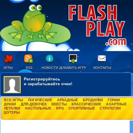
ИГРЫ
RSS
НОВОСТИ
ДОБАВИТЬ ИГРУ
КОНТАКТЫ
Регистрируйтесь
и зарабатывайте очки!
ВСЕ ИГРЫ
ЛОГИЧЕСКИЕ
АРКАДНЫЕ
БРОДИЛКИ
ГОНКИ
ДРАКИ
ДЛЯ ДЕВОЧЕК
КВЕСТЫ
КЛАССИЧЕСКИЕ
АЗАРТНЫЕ
ЛЕТАЛКИ
НАСТОЛЬНЫЕ
RPG
СПОРТИВНЫЕ
СТРАТЕГИИ
ШУТЕРЫ