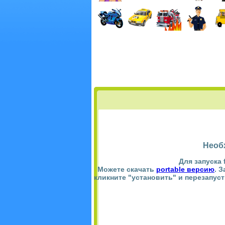
Необ
Для запуска 
Можете скачать
portable версию
. 
кликните "установить" и перезапус