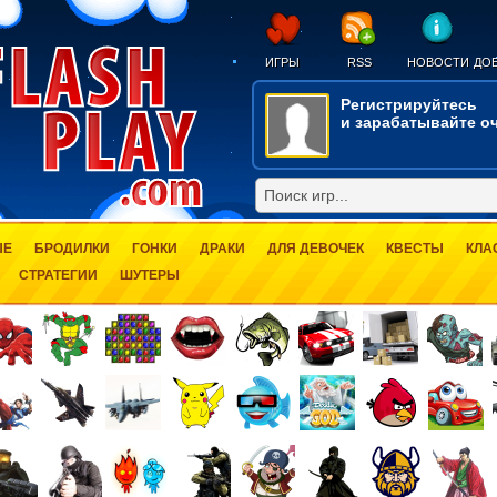
ИГРЫ
RSS
НОВОСТИ
ДОБ
Регистрируйтесь
и зарабатывайте оч
ЫЕ
БРОДИЛКИ
ГОНКИ
ДРАКИ
ДЛЯ ДЕВОЧЕК
КВЕСТЫ
КЛА
СТРАТЕГИИ
ШУТЕРЫ