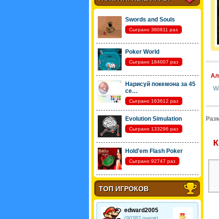
Swords and Souls
Сыграно 380811 раз
Poker World
Сыграно 184007 раз
Ал
Нарисуй покемона за 45
W
се…
Сыграно 163612 раз
Evolution Simulation
Разм
Сыграно 133296 раз
К
Hold'em Flash Poker
Сыграно 92747 раз
ТОП ИГРОКОВ
edward2005
(90382 очков)