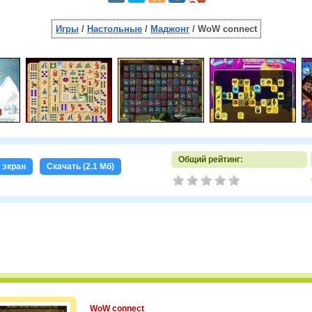
Игры
/
Настольные
/
Маджонг
/ WoW connect
Общий рейтинг:
 экран
Скачать (2.1 Мб)
WoW connect