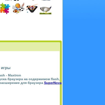
 игры
ash -
Maxtron
пуска браузера на содержимом flash,
 расширение для браузера
SuperNova