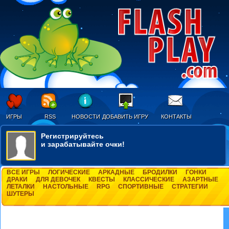
ИГРЫ
RSS
НОВОСТИ
ДОБАВИТЬ ИГРУ
КОНТАКТЫ
Регистрируйтесь
и зарабатывайте очки!
ВСЕ ИГРЫ
ЛОГИЧЕСКИЕ
АРКАДНЫЕ
БРОДИЛКИ
ГОНКИ
ДРАКИ
ДЛЯ ДЕВОЧЕК
КВЕСТЫ
КЛАССИЧЕСКИЕ
АЗАРТНЫЕ
ЛЕТАЛКИ
НАСТОЛЬНЫЕ
RPG
СПОРТИВНЫЕ
СТРАТЕГИИ
ШУТЕРЫ