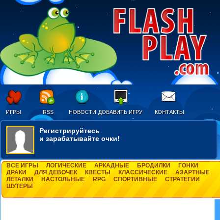
ИГРЫ
RSS
НОВОСТИ
ДОБАВИТЬ ИГРУ
КОНТАКТЫ
Регистрируйтесь
и зарабатывайте очки!
ВСЕ ИГРЫ
ЛОГИЧЕСКИЕ
АРКАДНЫЕ
БРОДИЛКИ
ГОНКИ
ДРАКИ
ДЛЯ ДЕВОЧЕК
КВЕСТЫ
КЛАССИЧЕСКИЕ
АЗАРТНЫЕ
ЛЕТАЛКИ
НАСТОЛЬНЫЕ
RPG
СПОРТИВНЫЕ
СТРАТЕГИИ
ШУТЕРЫ