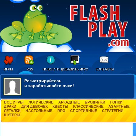
ИГРЫ
RSS
НОВОСТИ
ДОБАВИТЬ ИГРУ
КОНТАКТЫ
Регистрируйтесь
и зарабатывайте очки!
ВСЕ ИГРЫ
ЛОГИЧЕСКИЕ
АРКАДНЫЕ
БРОДИЛКИ
ГОНКИ
ДРАКИ
ДЛЯ ДЕВОЧЕК
КВЕСТЫ
КЛАССИЧЕСКИЕ
АЗАРТНЫЕ
ЛЕТАЛКИ
НАСТОЛЬНЫЕ
RPG
СПОРТИВНЫЕ
СТРАТЕГИИ
ШУТЕРЫ