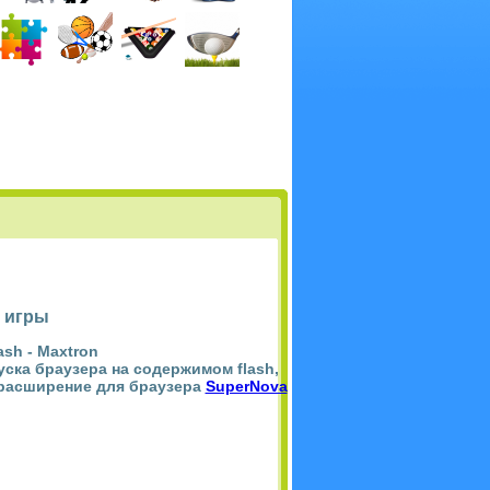
 игры
ash -
Maxtron
пуска браузера на содержимом flash,
 расширение для браузера
SuperNova