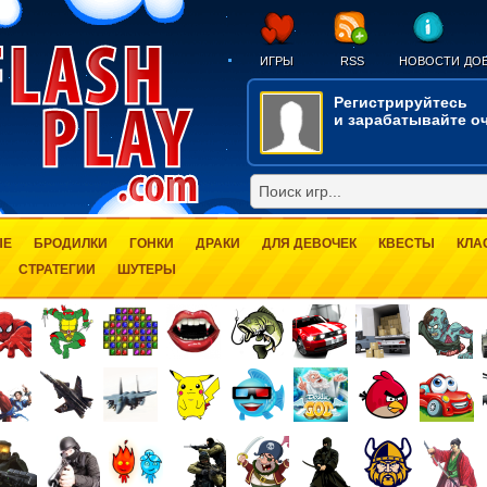
ИГРЫ
RSS
НОВОСТИ
ДОБ
Регистрируйтесь
и зарабатывайте оч
ЫЕ
БРОДИЛКИ
ГОНКИ
ДРАКИ
ДЛЯ ДЕВОЧЕК
КВЕСТЫ
КЛА
СТРАТЕГИИ
ШУТЕРЫ