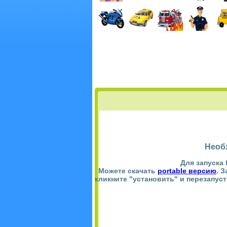
Необ
Для запуска 
Можете скачать
portable версию
. 
кликните "установить" и перезапус