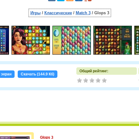
Игры
/
Классические
/
Match 3
/ Glops 3
Общий рейтинг:
 экран
Скачать (144.9 Кб)
Glops 3