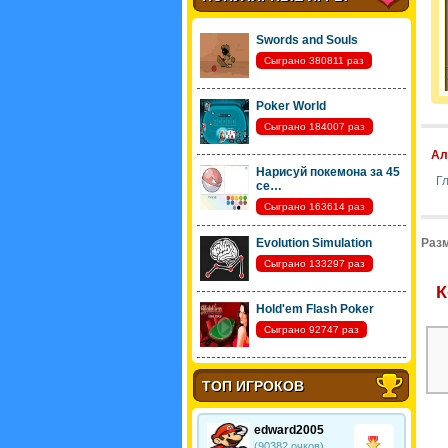
Swords and Souls
Сыграно 380811 раз
Poker World
Сыграно 184007 раз
Ал
Нарисуй покемона за 45
Гл
се…
Сыграно 163614 раз
Evolution Simulation
Разм
Сыграно 133297 раз
К
Hold'em Flash Poker
Сыграно 92747 раз
ТОП ИГРОКОВ
edward2005
(90382 очков)