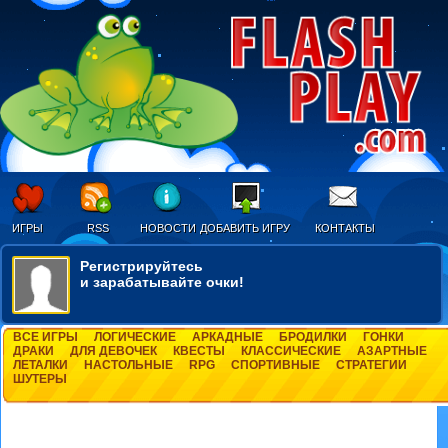
ИГРЫ
RSS
НОВОСТИ
ДОБАВИТЬ ИГРУ
КОНТАКТЫ
Регистрируйтесь
и зарабатывайте очки!
ВСЕ ИГРЫ
ЛОГИЧЕСКИЕ
АРКАДНЫЕ
БРОДИЛКИ
ГОНКИ
ДРАКИ
ДЛЯ ДЕВОЧЕК
КВЕСТЫ
КЛАССИЧЕСКИЕ
АЗАРТНЫЕ
ЛЕТАЛКИ
НАСТОЛЬНЫЕ
RPG
СПОРТИВНЫЕ
СТРАТЕГИИ
ШУТЕРЫ