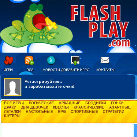
ИГРЫ
RSS
НОВОСТИ
ДОБАВИТЬ ИГРУ
КОНТАКТЫ
Регистрируйтесь
и зарабатывайте очки!
ВСЕ ИГРЫ
ЛОГИЧЕСКИЕ
АРКАДНЫЕ
БРОДИЛКИ
ГОНКИ
ДРАКИ
ДЛЯ ДЕВОЧЕК
КВЕСТЫ
КЛАССИЧЕСКИЕ
АЗАРТНЫЕ
ЛЕТАЛКИ
НАСТОЛЬНЫЕ
RPG
СПОРТИВНЫЕ
СТРАТЕГИИ
ШУТЕРЫ