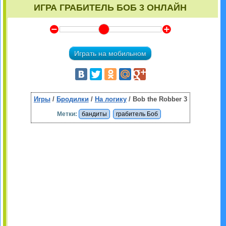
ИГРА ГРАБИТЕЛЬ БОБ 3 ОНЛАЙН
Y
Z
Играть на мобильном
Игры
/
Бродилки
/
На логику
/ Bob the Robber 3
Метки:
бандиты
грабитель Боб