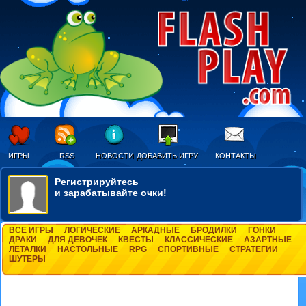
ИГРЫ
RSS
НОВОСТИ
ДОБАВИТЬ ИГРУ
КОНТАКТЫ
Регистрируйтесь
и зарабатывайте очки!
ВСЕ ИГРЫ
ЛОГИЧЕСКИЕ
АРКАДНЫЕ
БРОДИЛКИ
ГОНКИ
ДРАКИ
ДЛЯ ДЕВОЧЕК
КВЕСТЫ
КЛАССИЧЕСКИЕ
АЗАРТНЫЕ
ЛЕТАЛКИ
НАСТОЛЬНЫЕ
RPG
СПОРТИВНЫЕ
СТРАТЕГИИ
ШУТЕРЫ